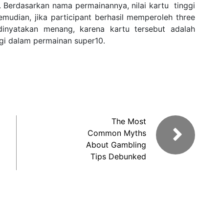
 Berdasarkan nama permainannya, nilai kartu tinggi
emudian, jika participant berhasil memperoleh three
 dinyatakan menang, karena kartu tersebut adalah
ggi dalam permainan super10.
The Most
Common Myths
About Gambling
Tips Debunked