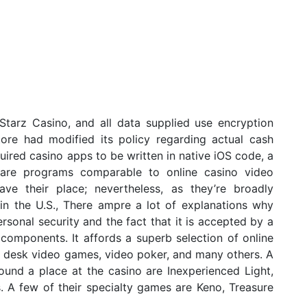
tStarz Casino, and all data supplied use encryption
ore had modified its policy regarding actual cash
ired casino apps to be written in native iOS code, a
tware programs comparable to online casino video
ve their place; nevertheless, as they’re broadly
in the U.S., There ampre a lot of explanations why
ersonal security and the fact that it is accepted by a
components. It affords a superb selection of online
g desk video games, video poker, and many others. A
ound a place at the casino are Inexperienced Light,
s. A few of their specialty games are Keno, Treasure