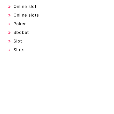
Online slot
Online slots
Poker
Sbobet
Slot
Slots